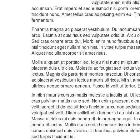
vulputate enim nulla aliq
accumsan. Erat imperdiet sed euismod nisi porta lor
tincidunt nunc. Amet tellus cras adipiscing enim eu. Ti
fermentum.
Pharetra magna ac placerat vestibulum. Dui accumsan sit
arcu. Lacinia at quis risus sed vulputate odio ut. Arcu
Sed cras ornare arcu dui. Morbi enim nunc faucibus a pe
nisl tincidunt eget nullam non nisi. In vitae turpis mass
Aliquet nec ullamcorper sit amet risus.
Mollis aliquam ut porttitor leo. Id eu nisl nunc mi ipsu
placerat duis ultricies. Molestie ac feugiat sed lectus 
lectus. Magnis dis parturient montes nascetur. Ut con
ac placerat vestibulum lectus mauris ultrices. Mi sit 
ultrices neque ornare aenean. Fusce id velit ut tortor.
In nibh mauris cursus mattis molestie a iaculis at. Ut 
cras pulvinar mattis nunc sed. Non enim praesent elem
velit laoreet id donec ultrices tincidunt arcu non sodale
volutpat est velit. Diam sollicitudin tempor id eu nisl n
Massa ultricies mi quis hendrerit dolor magna eget. In a
hendrerit lectus. Mollis nunc sed id semper risus in he
cursus euismod quis viverra. Ut faucibus pulvinar elem
sed turpis tincidunt id.