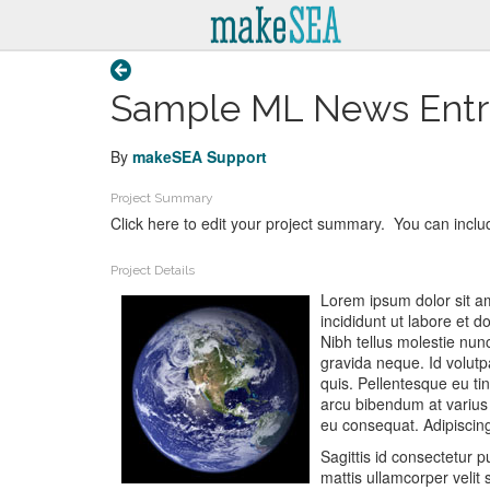
Sample ML News Entr
By
makeSEA Support
Project Summary
Click here to edit your project summary. You can includ
Project Details
Lorem ipsum dolor sit am
incididunt ut labore et 
Nibh tellus molestie nun
gravida neque. Id volutpa
quis. Pellentesque eu tin
arcu bibendum at varius 
eu consequat. Adipiscing
Sagittis id consectetur 
mattis ullamcorper velit