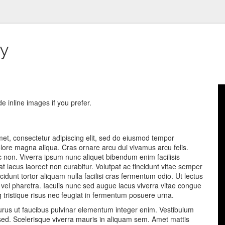
y
e inline images if you prefer.
et, consectetur adipiscing elit, sed do eiusmod tempor
dolore magna aliqua. Cras ornare arcu dui vivamus arcu felis.
c non. Viverra ipsum nunc aliquet bibendum enim facilisis
t lacus laoreet non curabitur. Volutpat ac tincidunt vitae semper
cidunt tortor aliquam nulla facilisi cras fermentum odio. Ut lectus
vel pharetra. Iaculis nunc sed augue lacus viverra vitae congue
 tristique risus nec feugiat in fermentum posuere urna.
purus ut faucibus pulvinar elementum integer enim. Vestibulum
 sed. Scelerisque viverra mauris in aliquam sem. Amet mattis