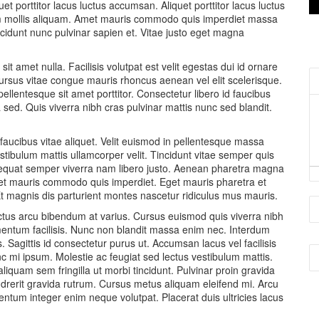
uet porttitor lacus luctus accumsan. Aliquet porttitor lacus luctus
em mollis aliquam. Amet mauris commodo quis imperdiet massa
ncidunt nunc pulvinar sapien et. Vitae justo eget magna
 amet nulla. Facilisis volutpat est velit egestas dui id ornare
 cursus vitae congue mauris rhoncus aenean vel elit scelerisque.
llentesque sit amet porttitor. Consectetur libero id faucibus
a sed. Quis viverra nibh cras pulvinar mattis nunc sed blandit.
m faucibus vitae aliquet. Velit euismod in pellentesque massa
vestibulum mattis ullamcorper velit. Tincidunt vitae semper quis
sequat semper viverra nam libero justo. Aenean pharetra magna
amet mauris commodo quis imperdiet. Eget mauris pharetra et
 Et magnis dis parturient montes nascetur ridiculus mus mauris.
lectus arcu bibendum at varius. Cursus euismod quis viverra nibh
entum facilisis. Nunc non blandit massa enim nec. Interdum
s. Sagittis id consectetur purus ut. Accumsan lacus vel facilisis
unc mi ipsum. Molestie ac feugiat sed lectus vestibulum mattis.
liquam sem fringilla ut morbi tincidunt. Pulvinar proin gravida
ndrerit gravida rutrum. Cursus metus aliquam eleifend mi. Arcu
entum integer enim neque volutpat. Placerat duis ultricies lacus